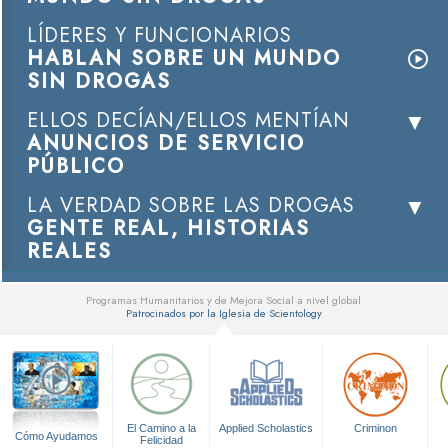
LÍDERES Y FUNCIONARIOS
HABLAN SOBRE UN MUNDO
SIN DROGAS
ELLOS DECÍAN/ELLOS MENTÍAN
ANUNCIOS DE SERVICIO
PÚBLICO
LA VERDAD SOBRE LAS DROGAS
GENTE REAL, HISTORIAS
REALES
Programas Humanitarios y de Mejora Social a nivel global
Patrocinados por la Iglesia de Scientology
▼
El Camino a la
Applied Scholastics
Criminon
Cómo Ayudamos
Felicidad