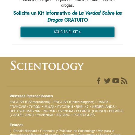
drogas.
Solicita un Kit Informativo
de La Verdad Sobre las
Drogas
GRATUITO
SOLICITA EL KIT »
Websites Internacionales
ENGLISH (US/International)
ENGLISH (United Kingdom)
DANSK
עברית
FRANÇAIS
日本語
РУССКИЙ
繁體中文
NEDERLANDS
DEUTSCH
MAGYAR
NORSK
SVENSKA
ESPAÑOL (LATINO)
ESPAÑOL
(CASTELLANO)
ΕΛΛΗΝΙΚA
ITALIANO
PORTUGUÊS
Enlaces
L. Ronald Hubbard
Creencias y Prácticas de Scientology
Voz para la
Humanidad
Ministros Voluntarios
Preguntas Frecuentes
Libros
Cursos