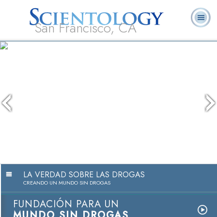
San Francisco, CA
Acerca de
L. Ronald
¿Qué es
Ministros
Preguntas
Libros
Nosotros
Hubbard
Scientology?
Voluntarios
Frecuentes
LA VERDAD SOBRE LAS DROGAS
CREANDO UN MUNDO SIN DROGAS
FUNDACIÓN PARA UN
MUNDO SIN DROGAS