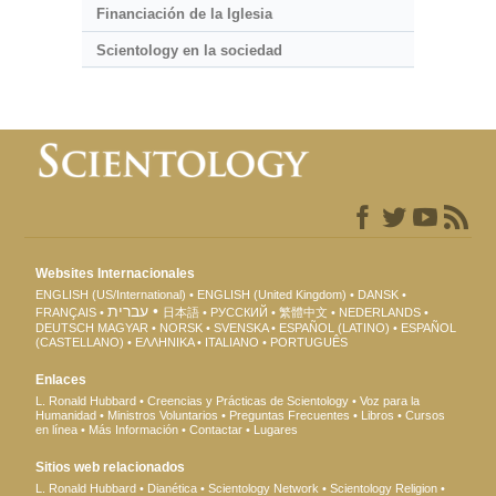
Financiación de la Iglesia
Scientology en la sociedad
Websites Internacionales
ENGLISH (US/International)
ENGLISH (United Kingdom)
DANSK
עברית
FRANÇAIS
日本語
РУССКИЙ
繁體中文
NEDERLANDS
DEUTSCH
MAGYAR
NORSK
SVENSKA
ESPAÑOL (LATINO)
ESPAÑOL
(CASTELLANO)
ΕΛΛΗΝΙΚA
ITALIANO
PORTUGUÊS
Enlaces
L. Ronald Hubbard
Creencias y Prácticas de Scientology
Voz para la
Humanidad
Ministros Voluntarios
Preguntas Frecuentes
Libros
Cursos
en línea
Más Información
Contactar
Lugares
Sitios web relacionados
L. Ronald Hubbard
Dianética
Scientology Network
Scientology Religion