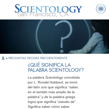
San Francisco, CA
Acerca de
L. Ronald
¿Qué es
Ministros
Preguntas
Libros
Nosotros
Hubbard
Scientology?
Voluntarios
Frecuentes
»
PREGUNTAS HECHAS FRECUENTEMENTE
¿QUÉ SIGNIFICA LA
PALABRA SCIENTOLOGY?
La palabra
Scientology
concebida
por L. Ronald Hubbard, se tomó
del latín
scio
que significa “saber,
en el sentido más amplio de la
palabra” y de la palabra griega
logos
que significa “estudio de”.
Significa saber cómo saber.