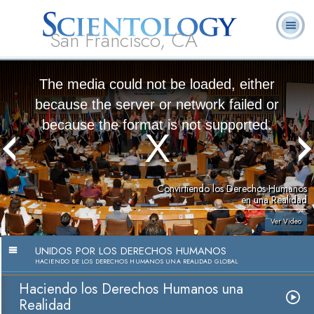
San Francisco, CA
Acerca de
L. Ronald
¿Qué es
Ministros
Preguntas
Libros
Nosotros
Hubbard
Scientology?
Voluntarios
Frecuentes
The media could not be loaded, either
because the server or network failed or
because the format is not supported.
Convirtiendo los Derechos Humanos
en una Realidad
Ver Video
UNIDOS POR LOS DERECHOS HUMANOS
HACIENDO DE LOS DERECHOS HUMANOS UNA REALIDAD GLOBAL
Haciendo los Derechos Humanos una
Realidad