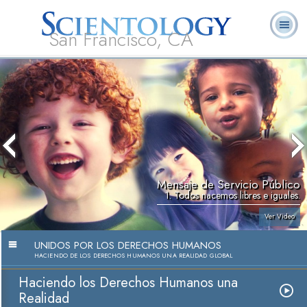
San Francisco, CA
Acerca de
L. Ronald
¿Qué es
Ministros
Preguntas
Libros
Nosotros
Hubbard
Scientology?
Voluntarios
Frecuentes
Mensaje de Servicio Público
1. Todos nacemos libres e iguales.
Ver Video
UNIDOS POR LOS DERECHOS HUMANOS
HACIENDO DE LOS DERECHOS HUMANOS UNA REALIDAD GLOBAL
Haciendo los Derechos Humanos una
Realidad