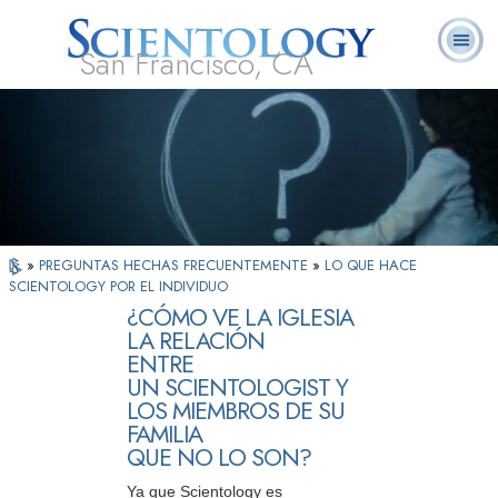
San Francisco, CA
Acerca de
L. Ronald
¿Qué es
Ministros
Preguntas
Libros
Nosotros
Hubbard
Scientology?
Voluntarios
Frecuentes
»
PREGUNTAS HECHAS FRECUENTEMENTE
»
LO QUE HACE
SCIENTOLOGY POR EL INDIVIDUO
¿CÓMO VE LA IGLESIA
LA RELACIÓN
ENTRE
UN SCIENTOLOGIST Y
LOS MIEMBROS DE SU
FAMILIA
QUE NO LO SON?
Ya que Scientology es