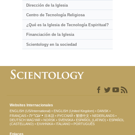
Dirección de la Iglesia
Centro de Tecnología Religiosa
¿Qué es la Iglesia de Tecnología Espiritual?
Financiación de la Iglesia
Scientology en la sociedad
Websites Internacionales
ENGLISH (US/International)
ENGLISH (United Kingdom)
DANSK
עברית
FRANÇAIS
日本語
РУССКИЙ
繁體中文
NEDERLANDS
DEUTSCH
MAGYAR
NORSK
SVENSKA
ESPAÑOL (LATINO)
ESPAÑOL
(CASTELLANO)
ΕΛΛΗΝΙΚA
ITALIANO
PORTUGUÊS
Enlaces