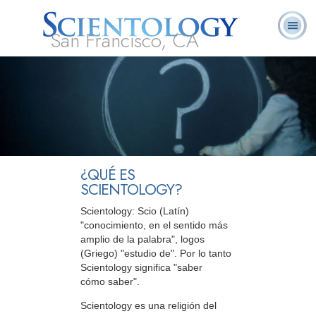
San Francisco, CA
Acerca de
L. Ronald
¿Qué es
Ministros
Preguntas
Libros
Nosotros
Hubbard
Scientology?
Voluntarios
Frecuentes
¿QUÉ ES
SCIENTOLOGY?
Scientology: Scio (Latín)
"conocimiento, en el sentido más
amplio de la palabra", logos
(Griego) "estudio de". Por lo tanto
Scientology significa "saber
cómo saber".
Scientology es una religión del